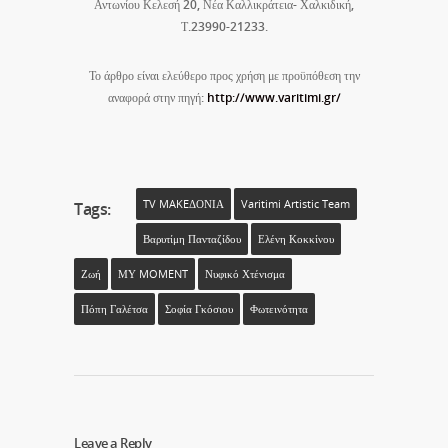
Αντωνίου Κελεσή 20, Νέα Καλλικράτεια- Χαλκιδική,
Τ.23990-21233.
Το άρθρο είναι ελεύθερο προς χρήση με προϋπόθεση την
αναφορά στην πηγή:
http://www.varitimi.gr/
TV MAKEΔΟΝΙΑ
Varitimi Artistic Team
Tags:
Βαρυτίμη Πανταζίδου
Ελένη Κοκκίνου
Ζωή
ΜΥ MOMENT
Νυφικό Χτένισμα
Πόπη Γαλέτσα
Σοφία Γκόσιου
Φωτεινότητα
Leave a Reply