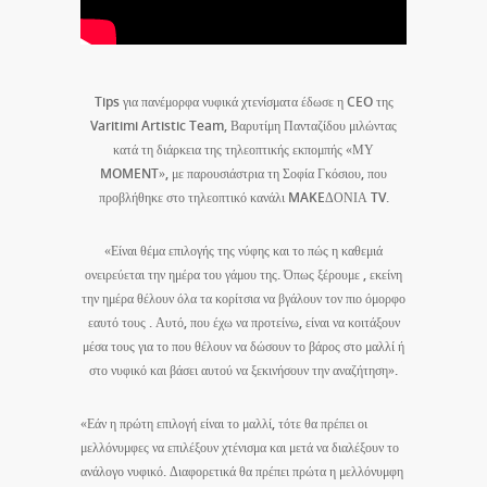
Tips για πανέμορφα νυφικά χτενίσματα έδωσε η CEO της
Varitimi Artistic Team, Βαρυτίμη Πανταζίδου μιλώντας
κατά τη διάρκεια της τηλεοπτικής εκπομπής «ΜΥ
MOMENT», με παρουσιάστρια τη Σοφία Γκόσιου, που
προβλήθηκε στο τηλεοπτικό κανάλι MAKEΔΟΝΙΑ TV.
«Είναι θέμα επιλογής της νύφης και το πώς η καθεμιά
ονειρεύεται την ημέρα του γάμου της. Όπως ξέρουμε , εκείνη
την ημέρα θέλουν όλα τα κορίτσια να βγάλουν τον πιο όμορφο
εαυτό τους . Αυτό, που έχω να προτείνω, είναι να κοιτάξουν
μέσα τους για το που θέλουν να δώσουν το βάρος στο μαλλί ή
στο νυφικό και βάσει αυτού να ξεκινήσουν την αναζήτηση».
«Εάν η πρώτη επιλογή είναι το μαλλί, τότε θα πρέπει οι
μελλόνυμφες να επιλέξουν χτένισμα και μετά να διαλέξουν το
ανάλογο νυφικό. Διαφορετικά θα πρέπει πρώτα η μελλόνυμφη