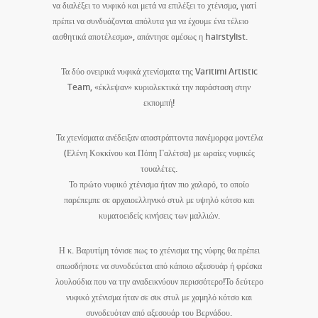
να διαλέξει το νυφικό και μετά να επιλέξει το χτένισμα, γιατί
πρέπει να συνδυάζονται απόλυτα για να έχουμε ένα τέλειο
αισθητικά αποτέλεσμα», απάντησε αμέσως η hairstylist.
Τα δύο ονειρικά νυφικά χτενίσματα της Varitimi Artistic
Team, «έκλεψαν» κυριολεκτικά την παράσταση στην
εκπομπή!
Τα χτενίσματα ανέδειξαν απαστράπτοντα πανέμορφα μοντέλα
(Ελένη Κοκκίνου και Πόπη Γαλέτσα) με ωραίες νυφικές
τουαλέτες.
Το πρώτο νυφικό χτένισμα ήταν πιο χαλαρό, το οποίο
παρέπεμπε σε αρχαιοελληνικό στυλ με υψηλό κότσο και
κυματοειδείς κινήσεις των μαλλιών.
Η κ. Βαρυτίμη τόνισε πως το χτένισμα της νύφης θα πρέπει
οπωσδήποτε να συνοδεύεται από κάποιο αξεσουάρ ή φρέσκα
λουλούδια που να την αναδεικνύουν περισσότερο!Το δεύτερο
νυφικό χτένισμα ήταν σε σικ στυλ με χαμηλό κότσο και
συνοδευόταν από αξεσουάρ του Βερνάδου.