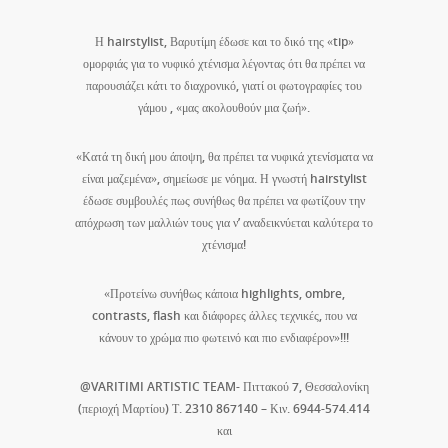
Η hairstylist, Βαρυτίμη έδωσε και το δικό της «tip»
ομορφιάς για το νυφικό χτένισμα λέγοντας ότι θα πρέπει να
παρουσιάζει κάτι το διαχρονικό, γιατί οι φωτογραφίες του
γάμου , «μας ακολουθούν μια ζωή».
«Κατά τη δική μου άποψη, θα πρέπει τα νυφικά χτενίσματα να
είναι μαζεμένα», σημείωσε με νόημα. Η γνωστή hairstylist
έδωσε συμβουλές πως συνήθως θα πρέπει να φωτίζουν την
απόχρωση των μαλλιών τους για ν’ αναδεικνύεται καλύτερα το
χτένισμα!
«Προτείνω συνήθως κάποια highlights, ombre,
contrasts, flash και διάφορες άλλες τεχνικές, που να
κάνουν το χρώμα πιο φωτεινό και πιο ενδιαφέρον»!!!
@VARITIMI ARTISTIC TEAM- Πιττακού 7, Θεσσαλονίκη
(περιοχή Μαρτίου) Τ. 2310 867140 – Κιν. 6944-574.414
και